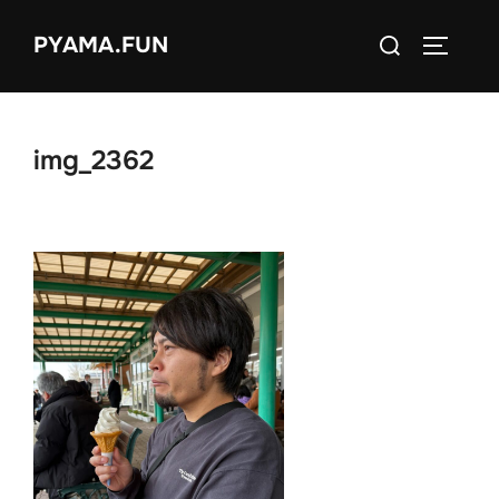
コ
検
PYAMA.FUN
ン
サイドバ
索
テ
対
ン
象:
ツ
img_2362
へ
ス
キ
ッ
プ