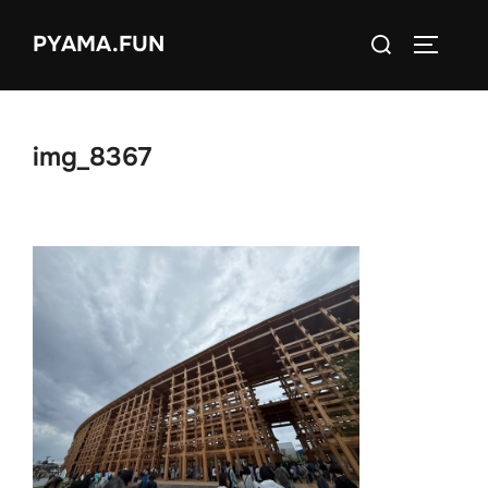
コ
検
PYAMA.FUN
ン
サイドバ
索
テ
対
ン
象:
ツ
img_8367
へ
ス
キ
ッ
プ