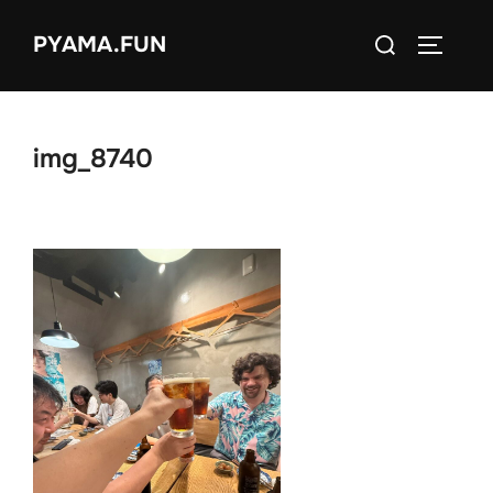
コ
検
PYAMA.FUN
ン
サイドバ
索
テ
対
ン
象:
ツ
img_8740
へ
ス
キ
ッ
プ