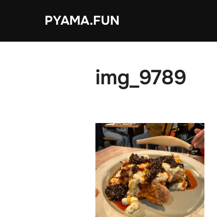
コ
PYAMA.FUN
ン
テ
ン
ツ
img_9789
へ
ス
キ
ッ
プ