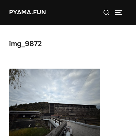
コ
検
PYAMA.FUN
ン
サイドバ
索
テ
対
ン
象:
ツ
img_9872
へ
ス
キ
ッ
プ