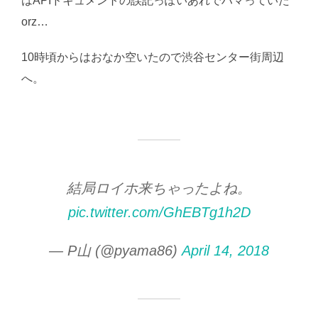
はAPIドキュメントの誤記っぽいあれでハマっていた
orz…
10時頃からはおなか空いたので渋谷センター街周辺
へ。
結局ロイホ来ちゃったよね。
pic.twitter.com/GhEBTg1h2D
— P山 (@pyama86)
April 14, 2018