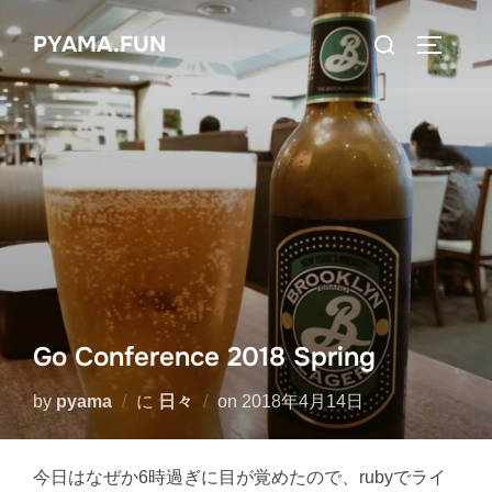
コ
検
PYAMA.FUN
ン
サイドバ
索
テ
対
ン
象:
ツ
へ
ス
キ
ッ
プ
Go Conference 2018 Spring
投
by
pyama
に
日々
on
2018年4月14日
稿
日:
今日はなぜか6時過ぎに目が覚めたので、rubyでライ