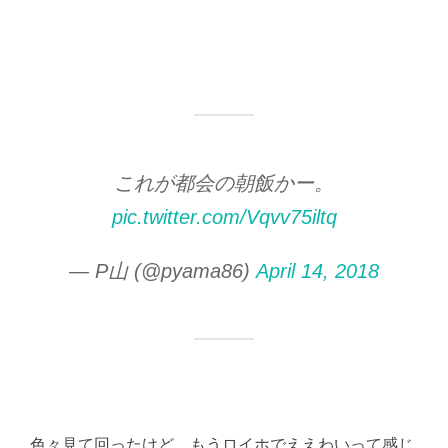
これが都会の朝飯かー。
pic.twitter.com/Vqvv75iltq
— P山 (@pyama86)
April 14, 2018
色々見て回ったけど、もうロイホでええわいって感じ