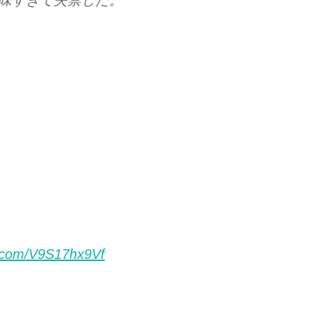
美味すぎて失禁した。
er.com/V9S17hx9Vf