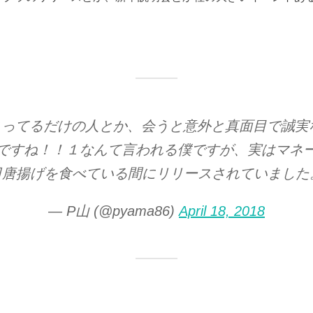
をディスってるだけの人とか、会うと意外と真面目で誠
ですね！！１なんて言われる僕ですが、実はマネ
日唐揚げを食べている間にリリースされていました
— P山 (@pyama86)
April 18, 2018