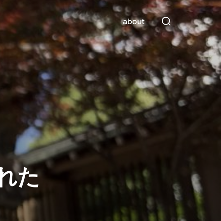
検
about
索
対
象:
れた