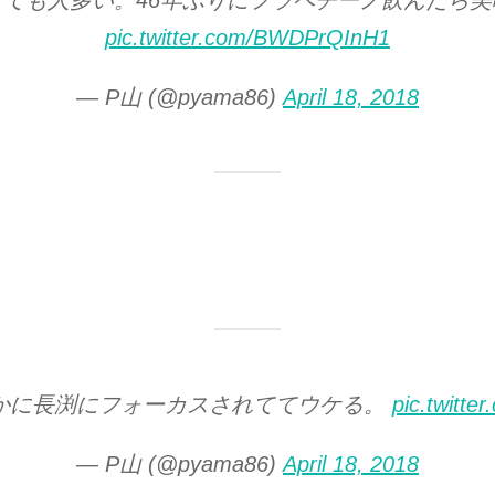
ても人多い。46年ぶりにフラペチーノ飲んだら
pic.twitter.com/BWDPrQInH1
— P山 (@pyama86)
April 18, 2018
かに長渕にフォーカスされててウケる。
pic.twitt
— P山 (@pyama86)
April 18, 2018