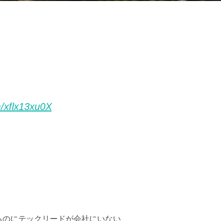
m/xflx13xu0X
るのにテックリードが会社にいない