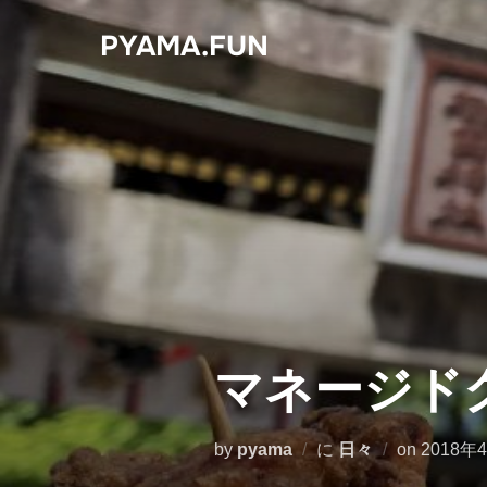
コ
PYAMA.FUN
ン
テ
ン
ツ
へ
ス
キ
ッ
プ
マネージド
投
by
pyama
に
日々
on
2018年
稿