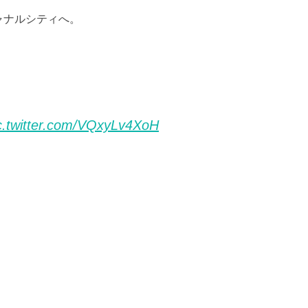
ャナルシティへ。
c.twitter.com/VQxyLv4XoH