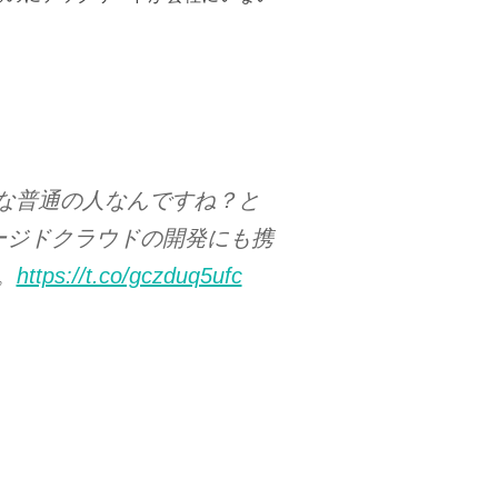
実な普通の人なんですね？と
ージドクラウドの開発にも携
。
https://t.co/gczduq5ufc