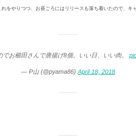
これをやりつつ、お昼ごろにはリリースも落ち着いたので、キ
のでお櫛田さんで唐揚げ8個。いい日、いい肉。
pi
— P山 (@pyama86)
April 18, 2018