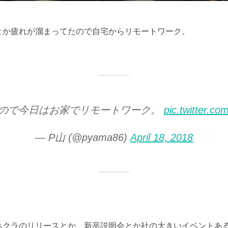
とか疲れが溜まってたので自宅からリモートワーク。
ので今日はお家でリモートワーク。
pic.twitter.co
— P山 (@pyama86)
April 18, 2018
ネクラのリリースとか、新卒説明会とか社の大きいイベントあ