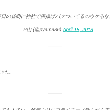
平日の昼間に神社で唐揚げパクついてるのウケるな
— P山 (@pyama86)
April 18, 2018
てきた。