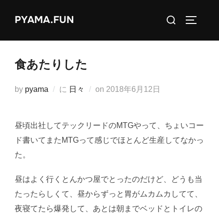
コ
検
PYAMA.FUN
ン
サイドバ
索
テ
対
ン
象:
ツ
食あたりした
へ
ス
投
by
pyama
に
日々
on
2018年6月12日
キ
稿
ッ
日:
昼頃出社してテックリードのMTGやって、ちょいコー
プ
ド書いてまたMTGって感じでほとんど生産してなかっ
た。
昼はよく行くとんかつ屋でとったのだけど、どうも当
たったらしくて、昼からずっと胃がムカムカしてて、
夜寝てたら爆発して、あとは朝までベッドとトイレの