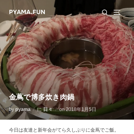
コ
検
PYAMA.FUN
ン
サイドバ
索
テ
対
ン
象:
ツ
へ
ス
キ
ッ
プ
金蔦で博多炊き肉鍋
投
by
pyama
に
日々
on
2018年1月5日
稿
日:
今日は友達と新年会がてら久しぶりに金蔦でご飯。