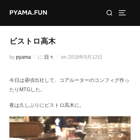
コ
検
PYAMA.FUN
ン
サイドバ
索
テ
対
ン
象:
ツ
ビストロ高木
へ
ス
投
by
pyama
に
日々
on
2018年9月12日
キ
稿
ッ
日:
今日は昼頃出社して、コアルーターのコンフィグ作っ
プ
たりMTGした。
夜は久しぶりにビストロ高木に。