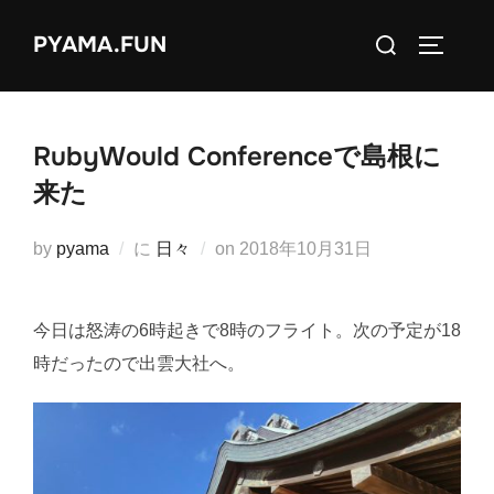
コ
検
PYAMA.FUN
ン
サイドバ
索
テ
対
ン
象:
ツ
RubyWould Conferenceで島根に
へ
来た
ス
キ
投
by
pyama
に
日々
on
2018年10月31日
ッ
稿
プ
日:
今日は怒涛の6時起きで8時のフライト。次の予定が18
時だったので出雲大社へ。