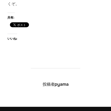
くぞ。
共有:
いいね:
投稿者
pyama
投稿者