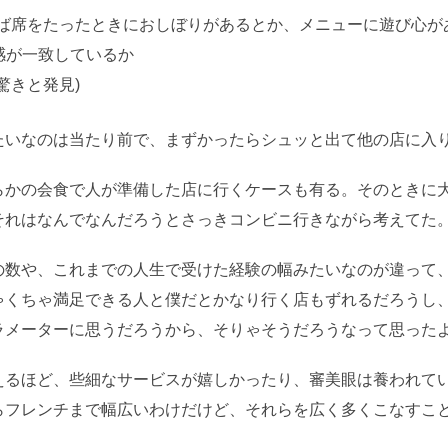
ば席をたったときにおしぼりがあるとか、メニューに遊び心が
感が一致しているか
驚きと発見)
たいなのは当たり前で、まずかったらシュッと出て他の店に入
らかの会食で人が準備した店に行くケースも有る。そのときに
それはなんでなんだろうとさっきコンビニ行きながら考えてた
の数や、これまでの人生で受けた経験の幅みたいなのが違って
ゃくちゃ満足できる人と僕だとかなり行く店もずれるだろうし
ラメーターに思うだろうから、そりゃそうだろうなって思った
えるほど、些細なサービスが嬉しかったり、審美眼は養われて
らフレンチまで幅広いわけだけど、それらを広く多くこなすこ