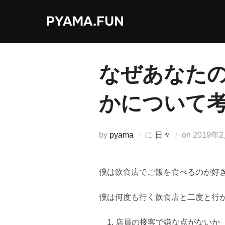
コ
PYAMA.FUN
ン
テ
ン
ツ
なぜあなた
へ
ス
かについて
キ
ッ
プ
投
by
pyama
に
日々
on
2019年
稿
日:
僕は飲食店でご飯を食べるのが好
僕は何度も行く飲食店と二度と行
店員の接客で嫌な点がないか