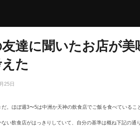
の友達に聞いたお店が美
考えた
2月25日
きだ。ほぼ週3〜5は中洲か天神の飲食店でご飯を食べているこ
かない飲食店がはっきりしていて、自分の基準は概ね下記の通