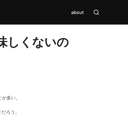
検
about
索
対
象:
味しくないの
とが多い。
りだろう。