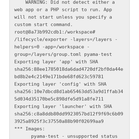
    WARNING: Did not detect either a 
web app or a PHP script to run. App 
will not start unless you specify a 
custom start command.

root@8a73b992cdb1:/workspace# 
/lifecycle/exporter -layers=/layers -
helpers=0 -app=/workspace -
group=/layers/group.toml pyama-test

Exporting layer 'app' with SHA 
sha256:88ee1785018da6dad4720df2bf0da44e
bd8b2e4c2149e171bde68fd623c59781

Exporting layer 'config' with SHA 
sha256:10e7dbcd8d1ab65463dd53a9d1ffab34
5d034d35170be5c898dfe5d91a8fe711

Exporting layer 'launcher' with SHA 
sha256:c8a8ddb80dd9923057bd12f9f69c6b09
3925a8925f3c37550a88b90f02699aa9

*** Images:

      pyama-test - unsupported status 