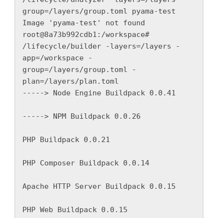
group=/layers/group.toml pyama-test

Image 'pyama-test' not found

root@8a73b992cdb1:/workspace# 
/lifecycle/builder -layers=/layers -
app=/workspace -
group=/layers/group.toml -
plan=/layers/plan.toml

-----> Node Engine Buildpack 0.0.41

-----> NPM Buildpack 0.0.26

PHP Buildpack 0.0.21

PHP Composer Buildpack 0.0.14

Apache HTTP Server Buildpack 0.0.15

PHP Web Buildpack 0.0.15
