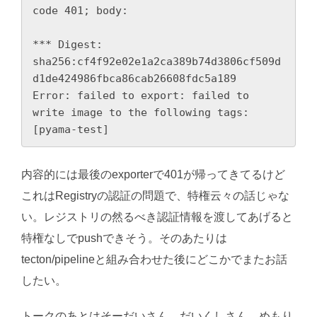
code 401; body:

*** Digest: 
sha256:cf4f92e02e1a2ca389b74d3806cf509d
d1de424986fbca86cab26608fdc5a189

Error: failed to export: failed to 
write image to the following tags: 
[pyama-test]
内容的には最後のexporterで401が帰ってきてるけど
これはRegistryの認証の問題で、特権云々の話じゃな
い。レジストリの然るべき認証情報を渡してあげると
特権なしでpushできそう。そのあたりは
tecton/pipelineと組み合わせた後にどこかでまたお話
したい。
トークのあとはそーだいさん、だいくしさん、めもり