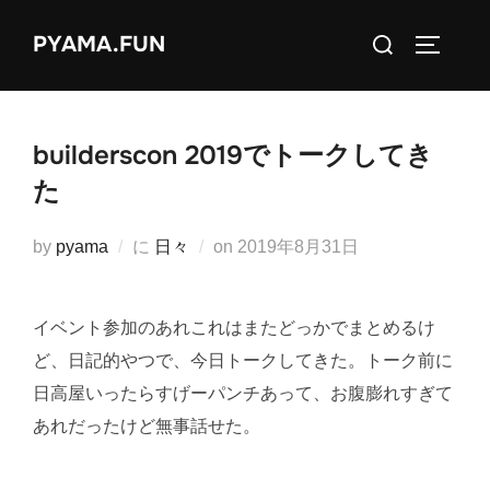
コ
検
PYAMA.FUN
ン
サイドバ
索
テ
対
ン
象:
ツ
builderscon 2019でトークしてき
へ
た
ス
キ
投
by
pyama
に
日々
on
2019年8月31日
ッ
稿
プ
日:
イベント参加のあれこれはまたどっかでまとめるけ
ど、日記的やつで、今日トークしてきた。トーク前に
日高屋いったらすげーパンチあって、お腹膨れすぎて
あれだったけど無事話せた。