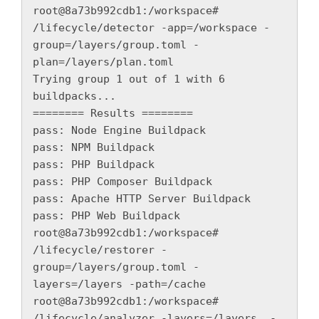
root@8a73b992cdb1:/workspace# 
/lifecycle/detector -app=/workspace -
group=/layers/group.toml -
plan=/layers/plan.toml

Trying group 1 out of 1 with 6 
buildpacks...

======== Results ========

pass: Node Engine Buildpack

pass: NPM Buildpack

pass: PHP Buildpack

pass: PHP Composer Buildpack

pass: Apache HTTP Server Buildpack

pass: PHP Web Buildpack

root@8a73b992cdb1:/workspace# 
/lifecycle/restorer -
group=/layers/group.toml -
layers=/layers -path=/cache

root@8a73b992cdb1:/workspace# 
/lifecycle/analyzer -layers=/layers  -