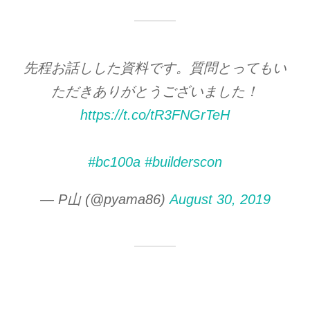
先程お話しした資料です。質問とってもい
ただきありがとうございました！
https://t.co/tR3FNGrTeH
#bc100a
#builderscon
— P山 (@pyama86)
August 30, 2019