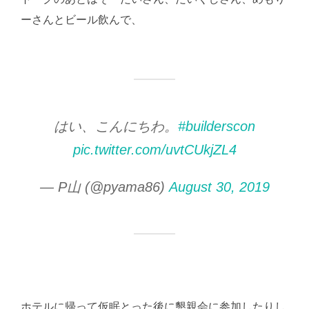
ーさんとビール飲んで、
はい、こんにちわ。
#builderscon
pic.twitter.com/uvtCUkjZL4
— P山 (@pyama86)
August 30, 2019
ホテルに帰って仮眠とった後に懇親会に参加したりし