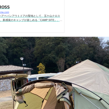
ROSS
yama.com
いアーバンアウトドアの聖地として、五ケ山クロス
、新感覚のキャンプが楽しめる「CAMP SITE」、川
R PARK」、バンガローや野外バーベキュー場を擁する
KAGAWA」など、自然に没入できるシチュエーションを