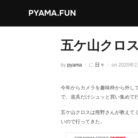
コ
PYAMA.FUN
ン
テ
ン
ツ
五ケ山クロ
へ
ス
キ
投
by
pyama
に
日々
on
2020年
ッ
稿
プ
日:
今年からカメラを趣味枠から外し
で、道具だけシュッと買い集めて
五ケ山クロスは熊野さんが教えて
いので行ってきた。