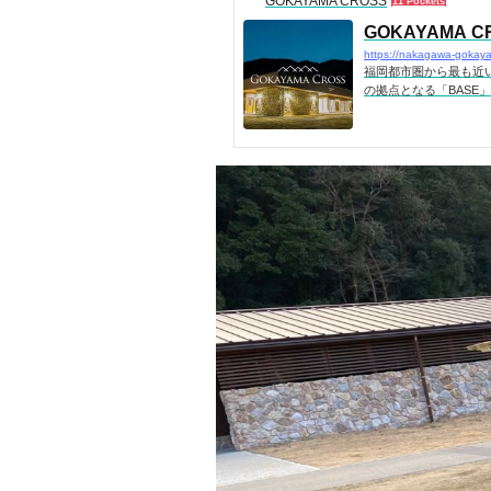
GOKAYAMA CROSS
11 Pockets
GOKAYAMA C
https://nakagawa-goka
福岡都市圏から最も近
の拠点となる「BASE」
遊びを楽しむ「RIVE
「GREENPIA NA
備えています。