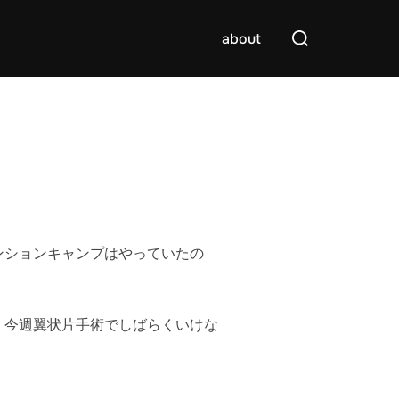
検
about
索
対
象:
ンションキャンプはやっていたの
、今週翼状片手術でしばらくいけな