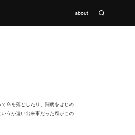
検
about
索
対
象:
って命を落としたり、闘病をはじめ
というか遠い出来事だった癌がこの