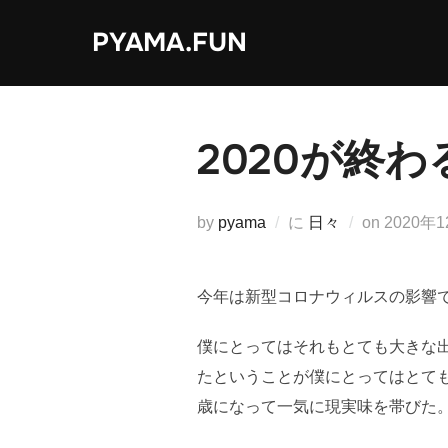
コ
PYAMA.FUN
ン
テ
ン
ツ
2020が終わ
へ
ス
キ
投
by
pyama
に
日々
on
2020年
ッ
稿
プ
日:
今年は新型コロナウィルスの影響
僕にとってはそれもとても大きな
たということが僕にとってはとて
歳になって一気に現実味を帯びた