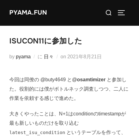
コ
検
PYAMA.FUN
ン
サイドバ
索
テ
対
ン
象:
ツ
ISUCON11に参加した
へ
ス
投
by
pyama
に
日々
on
2021年8月21日
キ
稿
ッ
日:
今回は同僚の @buty4649 と@
osamtimizer
と参加し
プ
た。役割的には僕がボトルネック調査しつつ、二人に
作業を依頼する感じで進めた。
大きくやったことは、N+1はconditionのtimestampが
最も新しいものだけを取り込む
latest_isu_condition
というテーブルを作って、