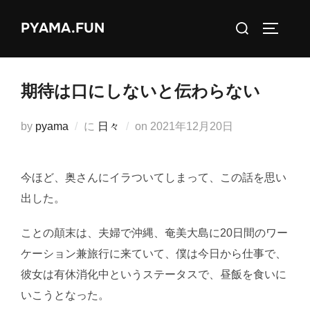
コ
検
PYAMA.FUN
ン
サイドバ
索
テ
対
ン
象:
ツ
期待は口にしないと伝わらない
へ
ス
投
by
pyama
に
日々
on
2021年12月20日
キ
稿
ッ
日:
今ほど、奥さんにイラついてしまって、この話を思い
プ
出した。
ことの顛末は、夫婦で沖縄、奄美大島に20日間のワー
ケーション兼旅行に来ていて、僕は今日から仕事で、
彼女は有休消化中というステータスで、昼飯を食いに
いこうとなった。