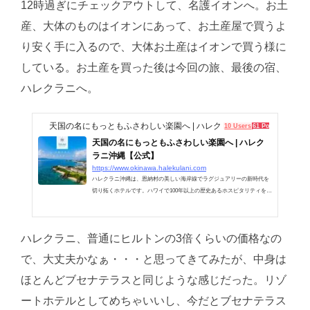
12時過ぎにチェックアウトして、名護イオンへ。お土
産、大体のものはイオンにあって、お土産屋で買うよ
り安く手に入るので、大体お土産はイオンで買う様に
している。お土産を買った後は今回の旅、最後の宿、
ハレクラニへ。
天国の名にもっともふさわしい楽園へ | ハレクラニ沖縄【公式】
10 Users
61 Pockets
天国の名にもっともふさわしい楽園へ | ハレク
ラニ沖縄【公式】
https://www.okinawa.halekulani.com
ハレクラニ沖縄は、恩納村の美しい海岸線でラグジュアリーの新時代を
切り拓くホテルです。ハワイで100年以上の歴史あるホスピタリティをご
提供。
ハレクラニ、普通にヒルトンの3倍くらいの価格なの
で、大丈夫かなぁ・・・と思ってきてみたが、中身は
ほとんどブセナテラスと同じような感じだった。リゾ
ートホテルとしてめちゃいいし、今だとブセナテラス