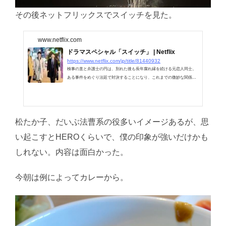
その後ネットフリックスでスイッチを見た。
www.netflix.com
ドラマスペシャル「スイッチ」 | Netflix
https://www.netflix.com/jp/title/81440932
検事の直と弁護士の円は、別れた後も長年腐れ縁を続ける元恋人同士。
ある事件をめぐり法廷で対決することになり、これまでの微妙な関係に
思わぬ転機が訪れる。
松たか子、だいぶ法曹系の役多いイメージあるが、思
い起こすとHEROくらいで、僕の印象が強いだけかも
しれない。内容は面白かった。
今朝は例によってカレーから。