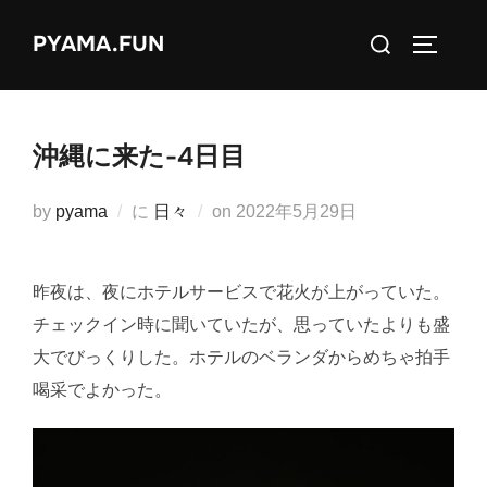
コ
検
PYAMA.FUN
ン
サイドバ
索
テ
対
ン
象:
ツ
沖縄に来た-4日目
へ
ス
投
by
pyama
に
日々
on
2022年5月29日
キ
稿
ッ
日:
プ
昨夜は、夜にホテルサービスで花火が上がっていた。
チェックイン時に聞いていたが、思っていたよりも盛
大でびっくりした。ホテルのベランダからめちゃ拍手
喝采でよかった。