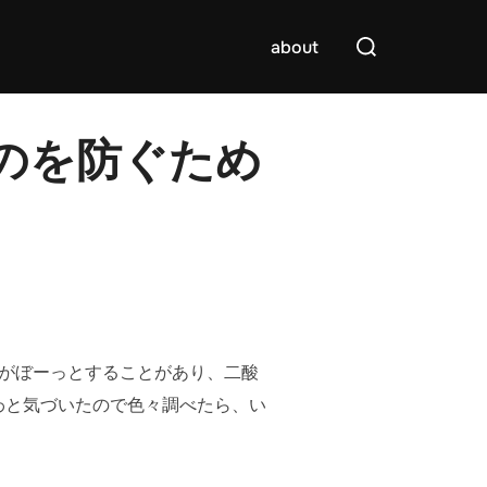
検
about
索
対
象:
のを防ぐため
がぼーっとすることがあり、二酸
わと気づいたので色々調べたら、い