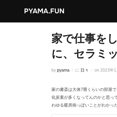
コ
PYAMA.FUN
ン
テ
ン
ツ
家で仕事を
へ
ス
に、セラミ
キ
ッ
プ
投
by
pyama
に
日々
on
2023年
稿
日:
家の書斎は大体7畳くらいの部屋
化炭素が多くなってんのかと思っ
わゆる暖房病っぽいことがわかっ