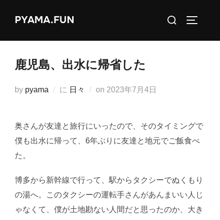
コ
検
PYAMA.FUN
ン
サイドバ
索
テ
対
ン
象:
ツ
鹿児島、出水に帰省した
へ
ス
投
by
pyama
に
日々
on
2023年7月4日
キ
稿
ッ
日:
奥さんが友達と旅行にいったので、そのタイミングで
プ
僕も出水に帰って、6年ぶりに友達と地元でご飯食べ
た。
博多から新幹線で行って、駅からタクシーでぬくもり
の湯へ。このタクシーの運転手さんがあんまいい人じ
ゃなくて、僕が土地勘ない人間だと思ったのか、大き