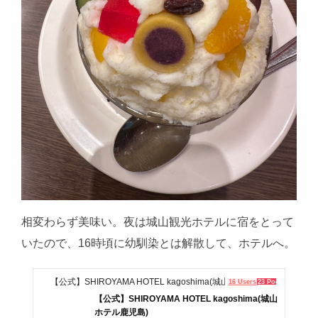
相変わらず美味い。夜は城山観光ホテルに宿をとって
いたので、16時頃に幼馴染とは解散して、ホテルへ。
【公式】SHIROYAMA HOTEL kagoshima(城山ホテル鹿児島)
16 Users
23 Pockets
【公式】SHIROYAMA HOTEL kagoshima(城山
ホテル鹿児島)