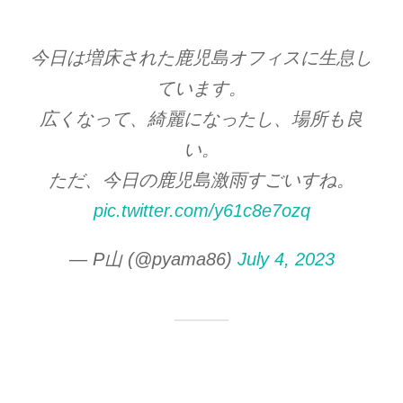
今日は増床された鹿児島オフィスに生息し
ています。
広くなって、綺麗になったし、場所も良
い。
ただ、今日の鹿児島激雨すごいすね。
pic.twitter.com/y61c8e7ozq
— P山 (@pyama86)
July 4, 2023