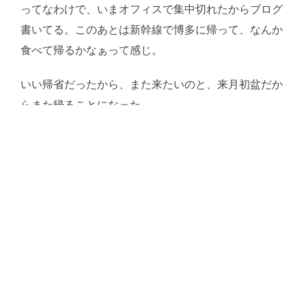
ってなわけで、いまオフィスで集中切れたからブログ
書いてる。このあとは新幹線で博多に帰って、なんか
食べて帰るかなぁって感じ。
いい帰省だったから、また来たいのと、来月初盆だか
らまた帰ることになった。
共有:
いいね:
読
み
込
み
中…