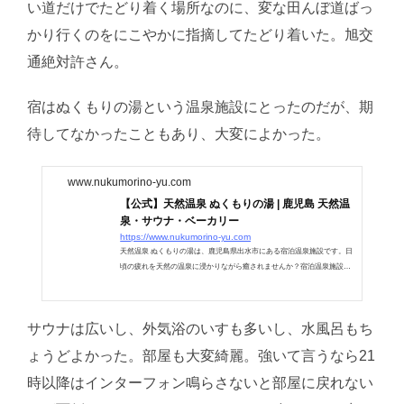
い道だけでたどり着く場所なのに、変な田んぼ道ばっ
かり行くのをにこやかに指摘してたどり着いた。旭交
通絶対許さん。
宿はぬくもりの湯という温泉施設にとったのだが、期
待してなかったこともあり、大変によかった。
www.nukumorino-yu.com
【公式】天然温泉 ぬくもりの湯 | 鹿児島 天然温
泉・サウナ・ベーカリー
https://www.nukumorino-yu.com
天然温泉 ぬくもりの湯は、鹿児島県出水市にある宿泊温泉施設です。日
頃の疲れを天然の温泉に浸かりながら癒されませんか？宿泊温泉施設内
には、サウナ、お食事処、ベーカリーも販売しております。お近くに来
られた際はぜひ足をお運びください。
サウナは広いし、外気浴のいすも多いし、水風呂もち
ょうどよかった。部屋も大変綺麗。強いて言うなら21
時以降はインターフォン鳴らさないと部屋に戻れない