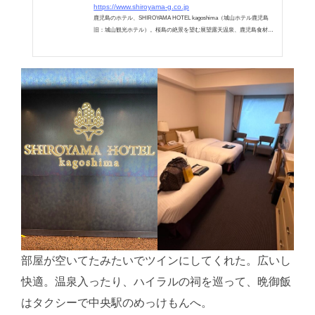
https://www.shiroyama-g.co.jp
鹿児島のホテル、SHIROYAMA HOTEL kagoshima（城山ホテル鹿児島
旧：城山観光ホテル）。桜島の絶景を望む展望露天温泉、鹿児島食材を
堪能できるレストランなど、鹿児島での贅沢な時間をお過ごしくださ
い。
部屋が空いてたみたいでツインにしてくれた。広いし
快適。温泉入ったり、ハイラルの祠を巡って、晩御飯
はタクシーで中央駅のめっけもんへ。