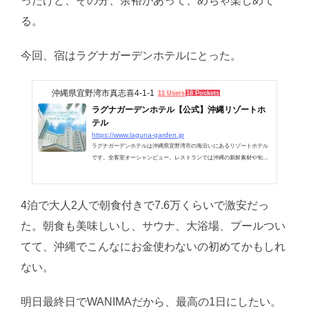
ったけど、その分、余裕があって、めちゃ楽しめて
る。
今回、宿はラグナガーデンホテルにとった。
沖縄県宜野湾市真志喜4-1-1
11 Users
18 Pockets
ラグナガーデンホテル【公式】沖縄リゾートホ
テル
https://www.laguna-garden.jp
ラグナガーデンホテルは沖縄県宜野湾市の海沿いにあるリゾートホテル
です。全客室オーシャンビュー。レストランでは沖縄の新鮮素材や旬の
食材でおもてなし。ウェディングでは真心こめたホスピタリティと多彩
な演出でお二人の夢をお手伝いさせて頂きます。
4泊で大人2人で朝食付きで7.6万くらいで激安だっ
た。朝食も美味しいし、サウナ、大浴場、プールつい
てて、沖縄でこんなにお金使わないの初めてかもしれ
ない。
明日最終日でWANIMAだから、最高の1日にしたい。