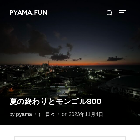
コ
検
PYAMA.FUN
ン
サイドバ
索
テ
対
ン
象:
ツ
へ
ス
キ
ッ
プ
夏の終わりとモンゴル800
投
by
pyama
に
日々
on
2023年11月4日
稿
日: