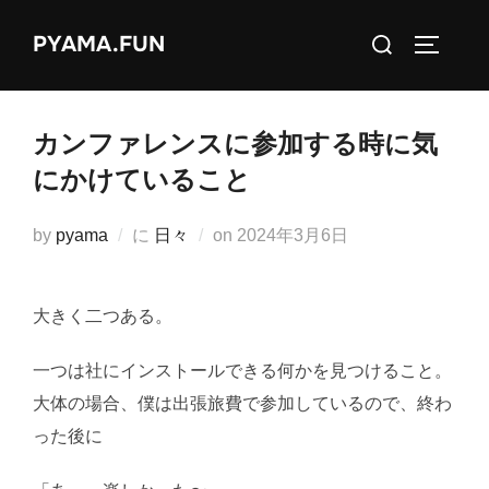
コ
検
PYAMA.FUN
ン
サイドバ
索
テ
対
ン
象:
ツ
カンファレンスに参加する時に気
へ
にかけていること
ス
キ
投
by
pyama
に
日々
on
2024年3月6日
ッ
稿
プ
日:
大きく二つある。
一つは社にインストールできる何かを見つけること。
大体の場合、僕は出張旅費で参加しているので、終わ
った後に