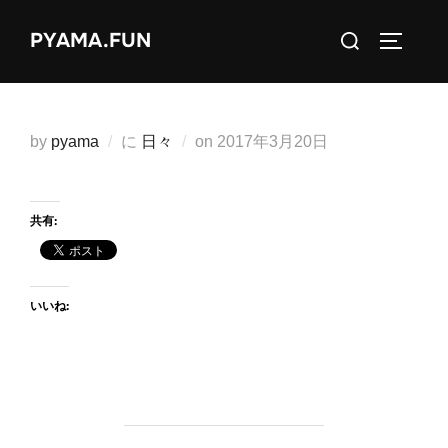
コ
検
PYAMA.FUN
ン
サイドバ
索
テ
対
ン
象:
ツ
投
by
pyama
に
日々
on
2017年3月20日
へ
稿
ス
日:
キ
共有:
ッ
プ
いいね: