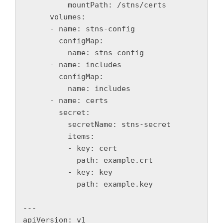
          mountPath: /stns/certs

      volumes:

      - name: stns-config

        configMap:

          name: stns-config

      - name: includes

        configMap:

          name: includes

      - name: certs

        secret:

          secretName: stns-secret

          items:

          - key: cert

            path: example.crt

          - key: key

            path: example.key

---

apiVersion: v1
