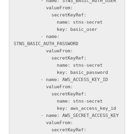
          - name: STNS_BASIC_AUTH_USER

            valueFrom:

              secretKeyRef:

                name: stns-secret

                key: basic_user

          - name: 
STNS_BASIC_AUTH_PASSWORD

            valueFrom:

              secretKeyRef:

                name: stns-secret

                key: basic_password

          - name: AWS_ACCESS_KEY_ID

            valueFrom:

              secretKeyRef:

                name: stns-secret

                key: aws_access_key_id

          - name: AWS_SECRET_ACCESS_KEY

            valueFrom:

              secretKeyRef:
