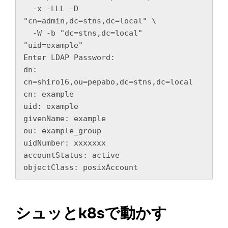
  -x -LLL -D 
"cn=admin,dc=stns,dc=local" \

  -W -b "dc=stns,dc=local" 
"uid=example"

Enter LDAP Password:

dn: 
cn=shiro16,ou=pepabo,dc=stns,dc=local

cn: example

uid: example

givenName: example

ou: example_group

uidNumber: xxxxxxx

accountStatus: active

objectClass: posixAccount
シュッとk8sで動かす