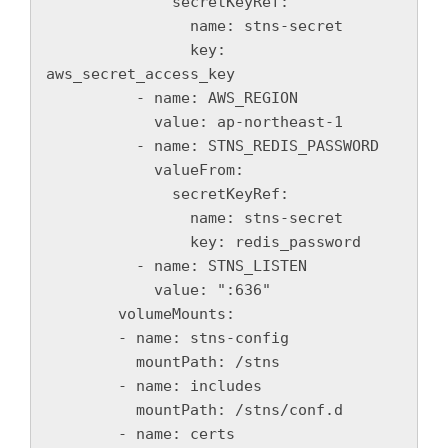
              secretKeyRef:

                name: stns-secret

                key: 
aws_secret_access_key

          - name: AWS_REGION

            value: ap-northeast-1

          - name: STNS_REDIS_PASSWORD

            valueFrom:

              secretKeyRef:

                name: stns-secret

                key: redis_password

          - name: STNS_LISTEN

            value: ":636"

        volumeMounts:

        - name: stns-config

          mountPath: /stns

        - name: includes

          mountPath: /stns/conf.d

        - name: certs
