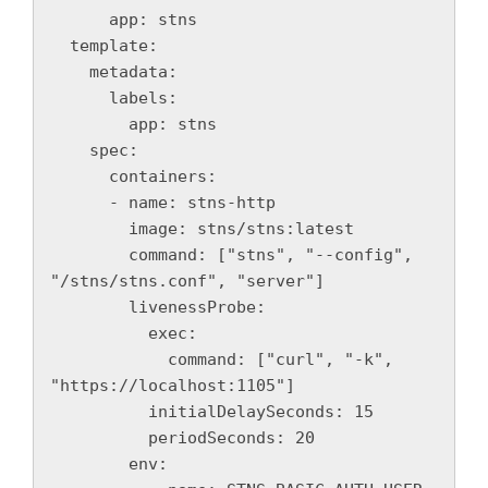
      app: stns

  template:

    metadata:

      labels:

        app: stns

    spec:

      containers:

      - name: stns-http

        image: stns/stns:latest

        command: ["stns", "--config", 
"/stns/stns.conf", "server"]

        livenessProbe:

          exec:

            command: ["curl", "-k", 
"https://localhost:1105"]

          initialDelaySeconds: 15

          periodSeconds: 20

        env:
