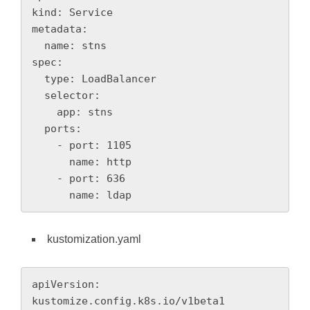
kind: Service

metadata:

  name: stns

spec:

  type: LoadBalancer

  selector:

    app: stns

  ports:

    - port: 1105

      name: http

    - port: 636

kustomization.yaml
apiVersion: 
kustomize.config.k8s.io/v1beta1
