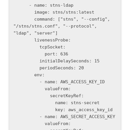
      - name: stns-ldap

        image: stns/stns:latest

        command: ["stns", "--config", 
"/stns/stns.conf", "--protocol", 
"ldap", "server"]

        livenessProbe:

          tcpSocket:

            port: 636

          initialDelaySeconds: 15

          periodSeconds: 20

        env:

          - name: AWS_ACCESS_KEY_ID

            valueFrom:

              secretKeyRef:

                name: stns-secret

                key: aws_access_key_id

          - name: AWS_SECRET_ACCESS_KEY

            valueFrom:
