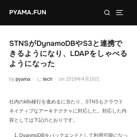
コ
検
PYAMA.FUN
ン
サイドバ
索
テ
対
ン
象:
ツ
STNSがDynamoDBやS3と連携で
へ
きるようになり、LDAPをしゃべる
ス
ようになった
キ
ッ
投
by
pyama
に
tech
on
2019年4月16日
プ
稿
日:
社内のk8s移行を進めるに当たり、STNSもクラウド
ネイティブなアーキテクチャに対応した。対応した内
容としては下記のとおりです。
DyanmoDBをバックエンドとして利用可能になっ