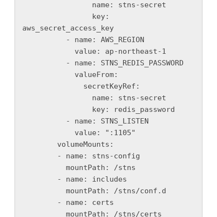
                name: stns-secret

                key: 
aws_secret_access_key

          - name: AWS_REGION

            value: ap-northeast-1

          - name: STNS_REDIS_PASSWORD

            valueFrom:

              secretKeyRef:

                name: stns-secret

                key: redis_password

          - name: STNS_LISTEN

            value: ":1105"

        volumeMounts:

        - name: stns-config

          mountPath: /stns

        - name: includes

          mountPath: /stns/conf.d

        - name: certs

          mountPath: /stns/certs
