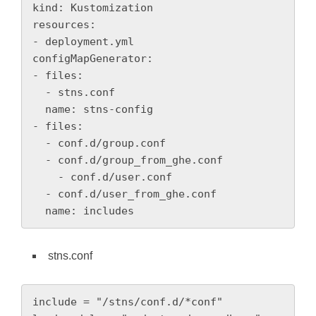
kind: Kustomization

resources:

- deployment.yml

configMapGenerator:

- files:

  - stns.conf

  name: stns-config

- files:

  - conf.d/group.conf

  - conf.d/group_from_ghe.conf

    - conf.d/user.conf

  - conf.d/user_from_ghe.conf

  name: includes
stns.conf
include = "/stns/conf.d/*conf"
