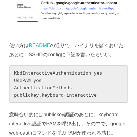
GitHub - google/google-authenticator-libpam
https://github.com/google/google-authenticator-libpam
Contribute to google/google-authenticator-libpam development by creating an
account on GitHub.
使い方は
README
の通りで、バイナリを諸々おいた
あとに、SSHDのconfigに下記を書いたらいい。
KbdInteractiveAuthentication yes

UsePAM yes

AuthenticationMethods 
publickey,keyboard-interactive
意味合い的にはpublickey認証のあとに、keyboard-
interactive認証でPAMを呼び出し、その中で、google-
web-oauthコマンドを呼ぶPAMが使われる感じ。