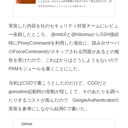
こんばんは。みなさんは在宅勤務が大好きですか？僕は大好きです。 好
きすぎるがゆえにこういったことも起きました。
実装した内容を社のセキュリティ対策チームにレビュ
ー依頼したところ、 @mrtc0と@hibomaからSSH接続
時にProxyCommandを利用した場合に、踏み台サーバ
のForceCommandがスキップされる問題があるとの報
告を受けたので、こればかりはどうしようもないので
PAMモジュールを書くことにした。
当初はCGOで書こうとしたのだけど、CGOだと
goroutine起動時の挙動が怪しくて、そのあたりを調べ
たりするコストが嵩んだので、GoogleAuthenticatorの
実装を参考にしながら結局Cで書いた。
GitHub