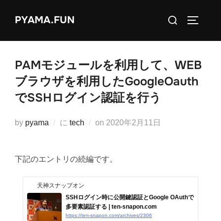
コ
検
PYAMA.FUN
ン
サイドバ
索
テ
対
ン
象:
ツ
PAMモジュールを利用して、WEB
へ
ブラウザを利用したGoogleOauth
ス
でSSHログイン認証を行う
キ
ッ
投
by
pyama
に
tech
on
2020年2月11日
プ
稿
日:
下記のエントリの続編です。
天神スナップオン
SSHログイン時に公開鍵認証とGoogle OAuthで
多要素認証する | ten-snapon.com
https://ten-snapon.com/archives/2306