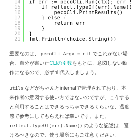
14
if err := pecoCli.Run(ctx); err != 
15
if reflect.TypeOf(err).Name() =
16
pecoCli.PrintResults()
17
} else {
18
return err
19
}
20
}
21
fmt.Println(choice.String())
重要なのは、
pecoCli.Argv = nil
でこれがない場
合、自分が書いた
CLIの引数
をもとに、意図しない動
作になるので、必ずnil代入しましょう。
utils
などがちゃんとinternalで管理されており、本
来作者の意図する使い方ではないのですが、こうする
と利用することはできるっちゃできるくらいな、温度
感で参考にしてもらえれば幸いです。また、
reflect.TypeOf(err).Name()
のような記述は、避
けるべきなので、使う場所にもご注意ください。