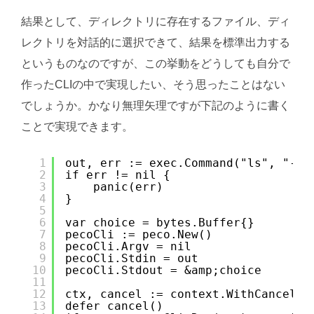
結果として、ディレクトリに存在するファイル、ディ
レクトリを対話的に選択できて、結果を標準出力する
というものなのですが、この挙動をどうしても自分で
作ったCLIの中で実現したい、そう思ったことはない
でしょうか。かなり無理矢理ですが下記のように書く
ことで実現できます。
1
out, err := exec.Command("ls", "-lt
2
if err != nil {
3
panic(err)
4
}
5
6
var choice = bytes.Buffer{}
7
pecoCli := peco.New()
8
pecoCli.Argv = nil
9
pecoCli.Stdin = out
10
pecoCli.Stdout = &amp;choice
11
12
ctx, cancel := context.WithCancel(c
13
defer cancel()