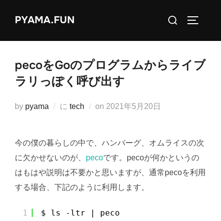
コ
検
PYAMA.FUN
ン
サイドバ
索
テ
対
ン
象:
ツ
pecoをGoのプログラムからライブ
へ
ラリっぽく呼び出す
ス
キ
投
by
pyama
に
tech
on
2021年5月20日
ッ
稿
プ
日:
今の僕の暮らしの中で、ハンバーグ、オムライスの次
に欠かせないのが、
peco
です。pecoが何かというの
はもはや説明は不要かと思いますが、通常pecoを利用
する場合、下記のように利用します。
1
$ ls -ltr | peco