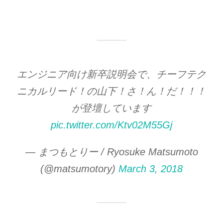
エンジニア向け新卒説明会で、チーフテク
ニカルリード！の山下！さ！ん！だ！！！
が登壇しています
pic.twitter.com/Ktv02M55Gj
— まつもとりー / Ryosuke Matsumoto
(@matsumotory)
March 3, 2018