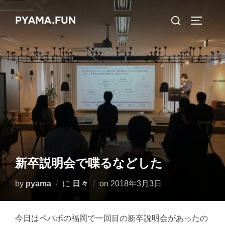
コ
検
PYAMA.FUN
ン
サイドバ
索
テ
対
ン
象:
ツ
へ
ス
キ
ッ
プ
新卒説明会で喋るなどした
投
by
pyama
に
日々
on
2018年3月3日
稿
日:
今日はペパボの福岡で一回目の新卒説明会があったの