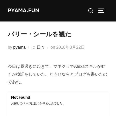
コ
検
PYAMA.FUN
ン
サイドバ
索
テ
対
ン
象:
ツ
バリー・シールを観た
へ
ス
投
by
pyama
に
日々
on
2018年3月22日
キ
稿
ッ
日:
今日は昼過ぎに起きて、マネクラでAlexaスキルが動
プ
くか検証をしていた。どうせならとブログも書いたの
であれ。