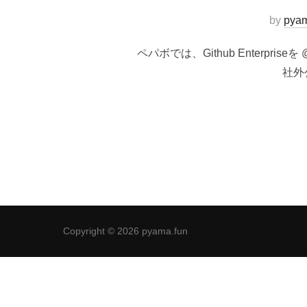
by
pya
ペパボでは、Github Enterpr
社外
Copyright © 2026 pyama.fun