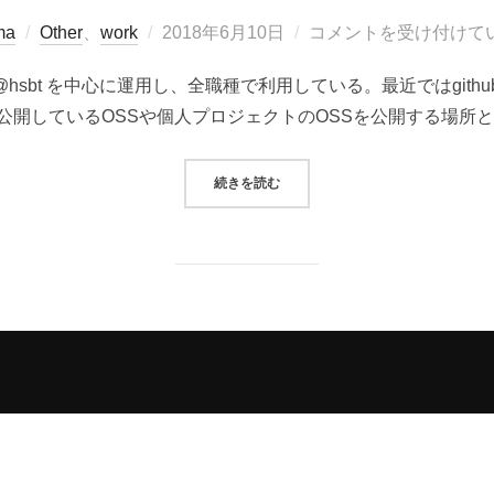
投
ma
Other
、
work
2018年6月10日
コメントを受け付けて
稿
iseを @hsbt を中心に運用し、全職種で利用している。最近ではgi
日:
公開しているOSSや個人プロジェクトのOSSを公開する場所と
“サイト誤認を防ぐためにGITHUB 
続きを読む