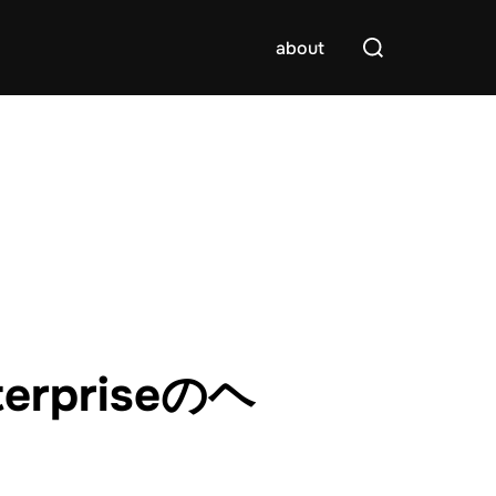
検
about
索
対
象:
rpriseのヘ