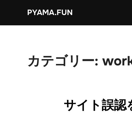
コ
PYAMA.FUN
ン
テ
ン
ツ
へ
ス
カテゴリー:
wor
キ
ッ
プ
サイト誤認を防