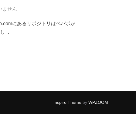
いません
thub.comにあるリポジトリはペパボが
し …
ENTERPRISEのヘッダカラーを変えた”
Inspiro Theme
by
WPZOOM